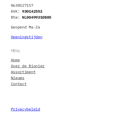
0638527157
KVK:
930142552
Btw:
NL00499310B85
Geopend Ma-Za
Openingstijden
MENU
Home
Over de Bionier
Assortiment
Nieuws
Contact
Privacybeleid